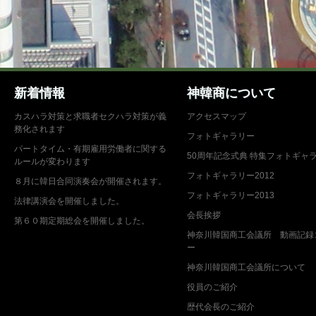
新着情報
神韓商について
カスハラ対策と求職者セクハラ対策が義
アクセスマップ
務化されます
フォトギャラリー
パートタイム・有期雇用労働者に関する
50周年記念式典 特集フォトギャ
ルールが変わります
フォトギャラリー2012
８月に韓日合同演奏会が開催されます。
フォトギャラリー2013
法律講演会を開催しました。
会長挨拶
第６０期定期総会を開催しました。
神奈川韓国商工会議所 動画記録
ー
神奈川韓国商工会議所について
役員のご紹介
歴代会長のご紹介