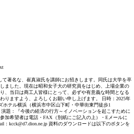
t
トとして著名な、崔真淑氏を講師にお招きします。同氏は大学を卒
しました。現在は昭和女子大の研究員をはじめ、上場企業の
り、当日は商工人皆様にとって、必ずや有意義な時間となる
りますよう、よろしくお願い申し上げます。 日時：2025年
ホテル横浜（横浜市中区山下町・中華街東門徒歩1
題：『今後の経済の行方～イノベーションを起こすために
希望者は電話・FAX（別紙にご記入の上）・Eメールに
l：kcck@d7.dion.ne.jp 資料のダウンロードは以下のボタンを