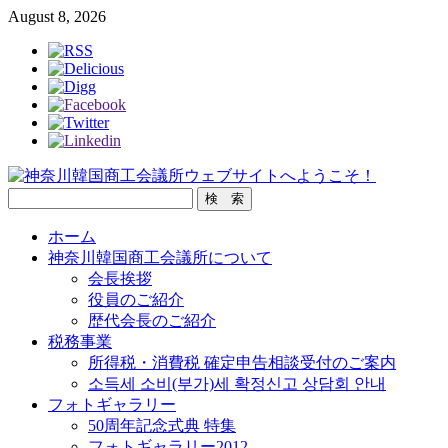
August 8, 2026
ホーム
神奈川韓国商工会議所について
会長挨拶
役員のご紹介
歴代会長のご紹介
税務事業
所得税・消費税 確定申告相談受付のご案内
소득세 소비(부가)세 확정신고 상담회 안내
フォトギャラリー
50周年記念式典 特集
フォトギャラリー2012