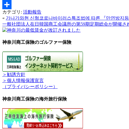
Email
カテゴリ:
活動報告
共
«
가나가와현 신형코로나바이러스특조법에 따른 『만연방지등중
有
一般社団法人在日韓国商工会議所の第59期定期総会が開催さ
神奈川商工保険のゴルファー保険
＞勧誘方針
＞個人情報保護宣言
（プライバシーポリシー）
神奈川商工保険の海外旅行保険