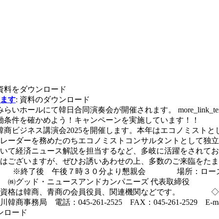
 資料をダウンロード
ます
: 資料のダウンロード
らいホールにて韓日合同演奏会が開催されます。 more_link_tex
労働条件を確かめよう！キャンペーンを実施しています！！
川韓商ビジネス講演会2025を開催します。本年はエコノミス
レーダーを務めたのちエコノミストコンサルタントとして独立
いて経済ニュース解説を担当するなど、多岐に活躍をされてお
はございますが、ぜひお誘いあわせの上、多数のご来臨をたまわ
より） ※終了後 午後７時３０分より懇親会 場所：ローズ
 ㈱グッド・ニュースアンドカンパニーズ 代表取締役 演
格は韓商、青商の会員役員、関連機関などです。 ◇参加
電話：045-261-2525 FAX：045-261-2529 E-mai
ンロード