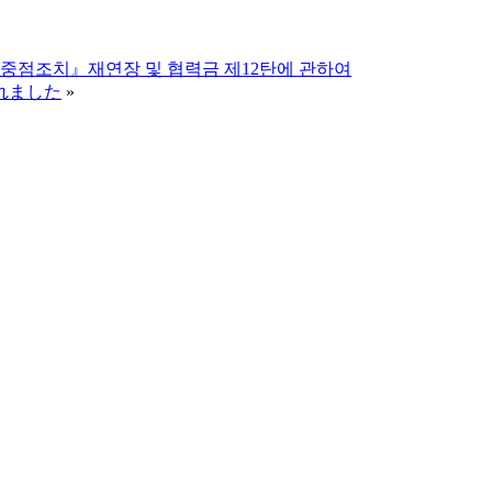
점조치』재연장 및 협력금 제12탄에 관하여
れました
»