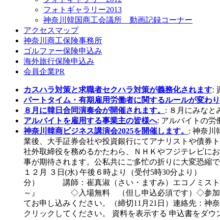
フォトギャラリー2013
神奈川韓国商工会議所 動画記録コーナー
アクセスマップ
神奈川商工保険事務所
ゴルファー保険申込み
海外旅行保険申込み
会員企業PR
カスハラ対策と求職者セクハラ対策が義務化されます
:
パートタイム・有期雇用労働者に関するルールが変わり
８月に韓日合同演奏会が開催されます。
: ８月にみなとみ
アルバイトを雇用する事業主の皆様へ
: アルバイトの
神奈川韓商ビジネス講演会2025を開催します。
: 神奈
業後、大手証券会社や投資銀行にてアナリストや債券ト
社外取締役を務めるかたわら、ＮＨＫやフジテレビにお
事が期待されます。公私共にご多忙の折りに大変恐縮で
１２月 ３日(水) 午後６時より（受付5時30分
分） 講師：崔真淑（さい・ますみ）エコノミスト
～』 ◇入場無料 （但し申込必須です）◇参加資
てお申し込みください。（締切11月21日）連絡先：神奈川韓商事務局 
クリックしてください。 資料を表示する 申込書をダウ