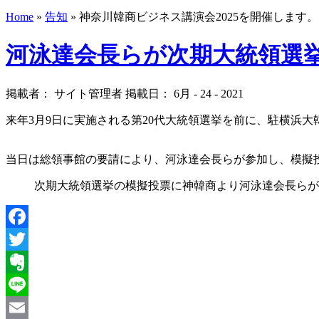
Home
»
告知
»
神奈川韓商ビジネス講演会2025を開催します。
河泳達会長らが次期大統領選
掲載者： サイト管理者 掲載日： 6月 - 24 - 2021
来年3月9日に実施される第20代大統領選挙を前に、駐横浜大
当日は総領事館の要請により、河泳達会長らが参加し、模擬
次期大統領選挙の模擬投票に神韓商より河泳達会長らが
Facebook
Twitter
Evernote
Line