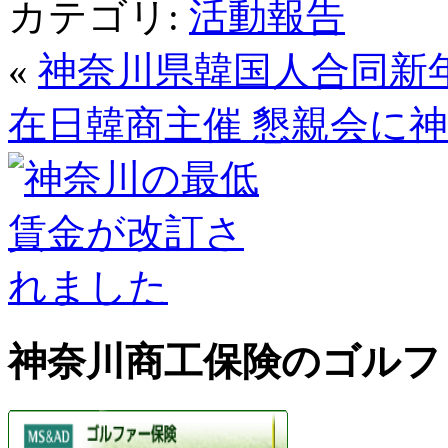
カテゴリ:
活動報告
共
有
«
神奈川県韓国人合同新
在日韓商主催 懇親会に
神奈川商工保険のゴルフ