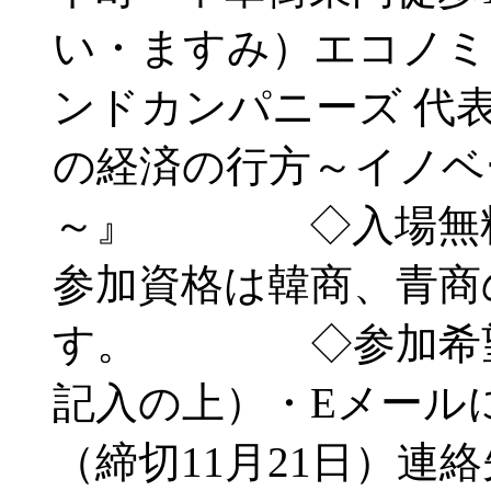
い・ますみ）エコノミ
ンドカンパニーズ 
の経済の行方～イノベ
～』 ◇入場無料
参加資格は韓商、青商
す。 ◇参加希望者
記入の上）・Eメール
（締切11月21日）連