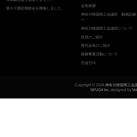
会長挨拶
第６０期定期総会を開催しました。
神奈川韓国商工会議所 動画記録
ー
神奈川韓国商工会議所について
役員のご紹介
歴代会長のご紹介
税務事業活動について
한글안내
Copyright © 2026
神奈川韓国商工会
NFUGA Inc.
designed by
Vo