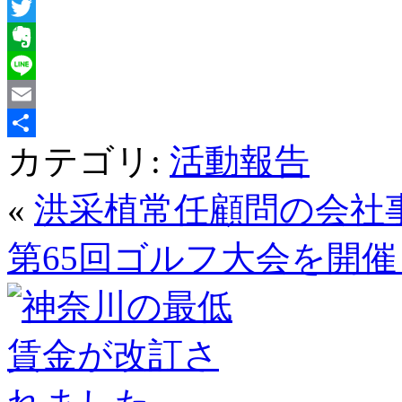
Facebook
Twitter
Evernote
Line
Email
カテゴリ:
活動報告
共
有
«
洪采植常任顧問の会社
第65回ゴルフ大会を開