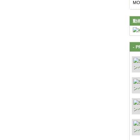
M
動
- P