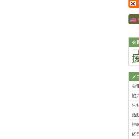
会
メ
会報
協
告
活
神
経