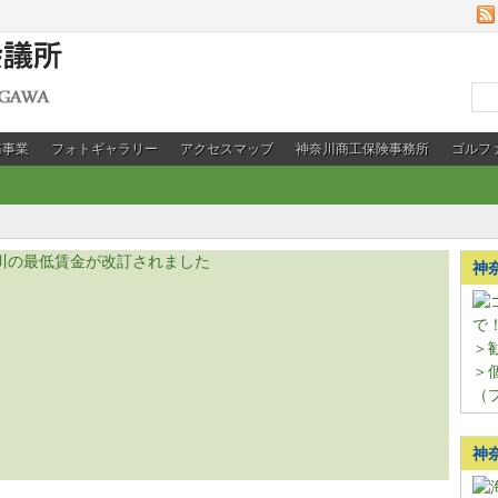
務事業
フォトギャラリー
アクセスマップ
神奈川商工保険事務所
ゴルフ
神
＞
＞
（
神