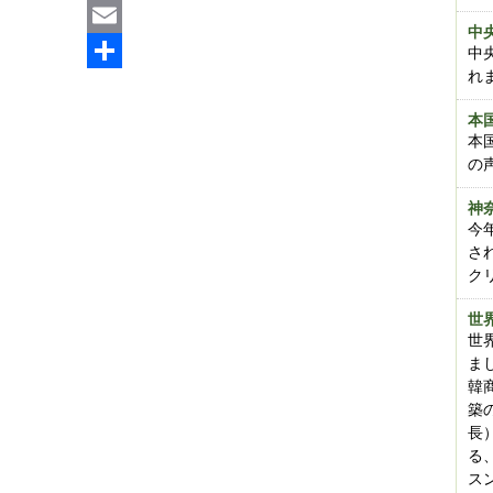
Line
中
Email
中
れ
共
本
有
本
の
神
今
さ
ク
世
世
ま
韓
築
長
る
ス