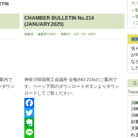
TIN
＞
＞
CHAMBER BULLETIN No.214
（
(JANUARY.2025)
掲載者： 編集部YSEKI
掲載日： 4月 - 25 - 2025
保
当
が
な
し
ご案内で
神奈川韓国商工会議所 会報(NO.214)のご案内で
ニ
りダウン
す。ページ下部のダウンロードボタンよりダウン
Twee
ロードしてご覧ください。
川
川
Facebook
川
好
Twitter
天
Evernote
れ