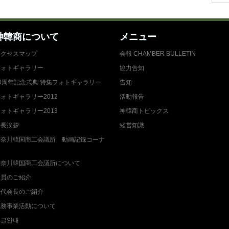
神韓商について
メニュー
アクセスマップ
会報 CHAMBER BULLETIN
フォトギャラリー
協力告知
0周年記念式典 特集フォトギャラリー
告知
ォトギャラリー2012
活動報告
ォトギャラリー2013
神韓商トピックス
会長挨拶
経営知識
神奈川韓国商工会議所 動画記録コーナ
ー
神奈川韓国商工会議所について
役員のご紹介
歴代会長のご紹介
税務事業活動について
한글안내