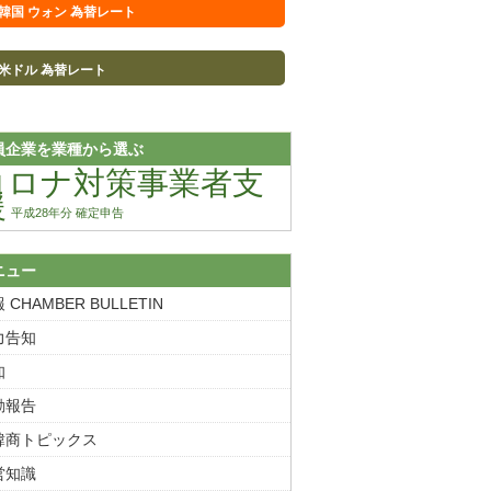
韓国 ウォン 為替レート
米ドル 為替レート
員企業を業種から選ぶ
コロナ対策事業者支
援
平成28年分 確定申告
ニュー
 CHAMBER BULLETIN
力告知
知
動報告
韓商トピックス
営知識