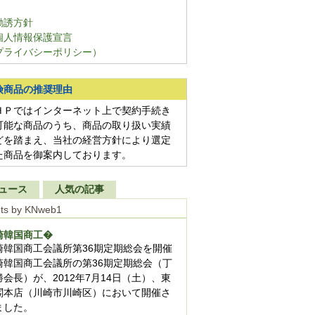
勧誘方針
個人情報保護宣言
プライバシーポリシー）
険商品の推奨理由
ＨＰではインターネット上で契約手続き
可能な商品のうち、商品の取り扱い実績
どを踏まえ、当社の経営方針により選定
た商品を御案内しております。
ュース
人気の記事
ts by KNweb1
崎韓国商工�
崎韓国商工会議所第36期定期総会を開催
崎韓国商工会議所の第36期定期総会（丁
勝会長）が、2012年7月14日（土）、東
閣本店（川崎市川崎区）において開催さ
ました。