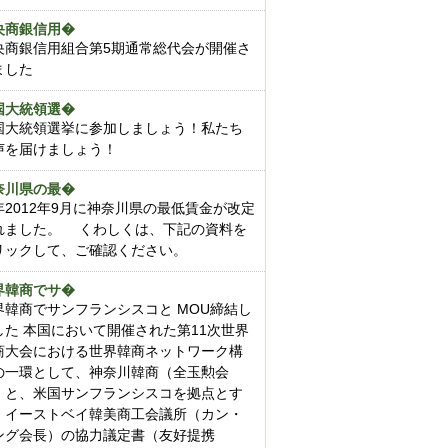
央商銀信用�
央商銀信用組合第5期通常総代会が開催さ
ました
国大統領選�
国大統領選挙に参加しましょう！私たち
声を届けましょう！
奈川県の最�
年2012年9月に神奈川県の最低賃金が改定
れました。 くわしくは、下記の資料を
リックして、ご確認ください。
界韓商でサ�
界韓商でサンフランシスコと MOU締結し
した 本国において開催された第11次世界
商大会における世界韓商ネットワーク構
の一環として、神奈川韓商（全玉勲会
）と、米国サンフランシスコを拠点とす
、イーストベイ韓美商工会議所（カン・
ング会長）の協力議定書（友好提携