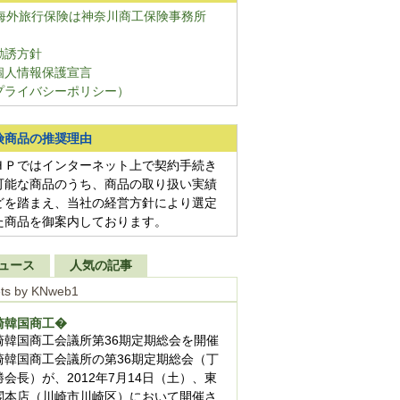
勧誘方針
個人情報保護宣言
プライバシーポリシー）
険商品の推奨理由
ＨＰではインターネット上で契約手続き
可能な商品のうち、商品の取り扱い実績
どを踏まえ、当社の経営方針により選定
た商品を御案内しております。
ュース
人気の記事
ts by KNweb1
崎韓国商工�
崎韓国商工会議所第36期定期総会を開催
崎韓国商工会議所の第36期定期総会（丁
勝会長）が、2012年7月14日（土）、東
閣本店（川崎市川崎区）において開催さ