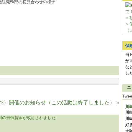
胞組織幹部の初顔合わせの様子
＞
＞
（
保
当
が
な
し
ニ
Twee
/3）開催のお知らせ（この活動は終了しました）
»
川
川
川
好
天