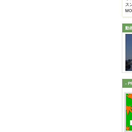
ス
M
動
- P