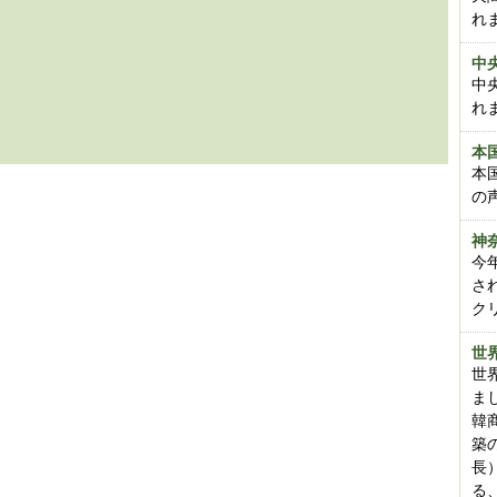
れ
中
中
れ
本
本
の
神
今
さ
ク
世
世
ま
韓
築
長
る