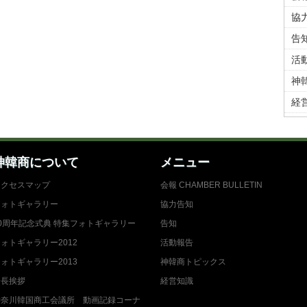
協
告
活
神
経
神韓商について
メニュー
アクセスマップ
会報 CHAMBER BULLETIN
フォトギャラリー
協力告知
0周年記念式典 特集フォトギャラリー
告知
ォトギャラリー2012
活動報告
ォトギャラリー2013
神韓商トピックス
会長挨拶
経営知識
神奈川韓国商工会議所 動画記録コーナ