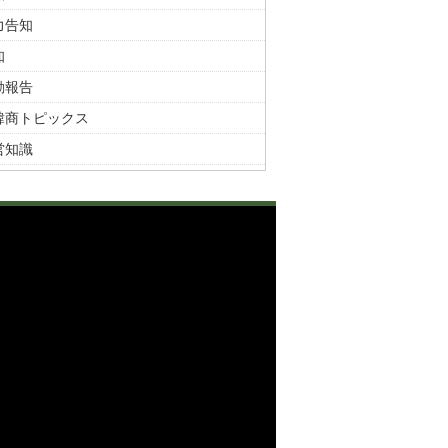
力告知
知
動報告
韓商トピックス
営知識