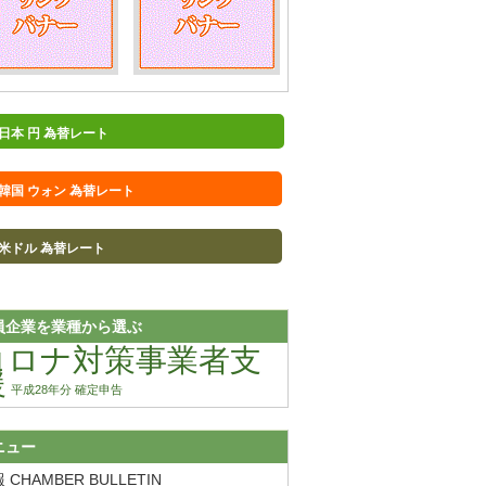
日本 円 為替レート
韓国 ウォン 為替レート
米ドル 為替レート
員企業を業種から選ぶ
コロナ対策事業者支
援
平成28年分 確定申告
ニュー
 CHAMBER BULLETIN