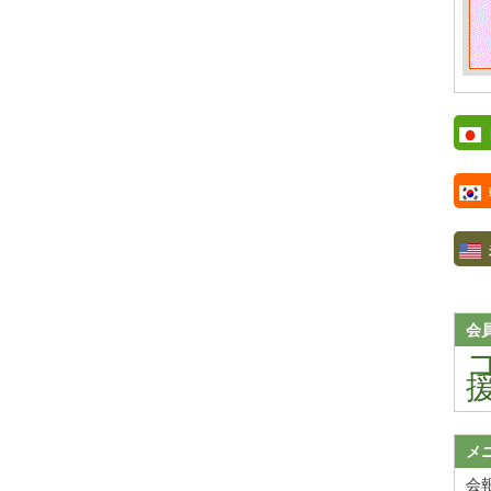
会
メ
会報