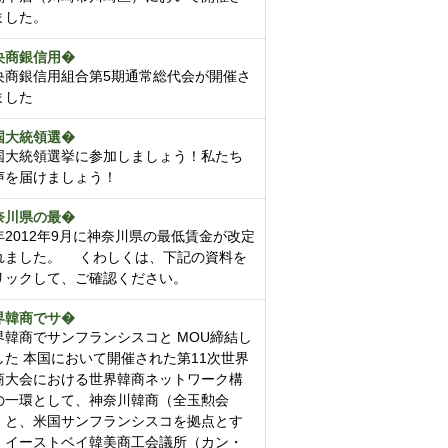
ました。
央商銀信用�
央商銀信用組合第5期通常総代会が開催さ
ました
国大統領選�
国大統領選挙に参加しましょう！私たち
声を届けましょう！
奈川県の最�
年2012年9月に神奈川県の最低賃金が改定
れました。 くわしくは、下記の資料を
リックして、ご確認ください。
界韓商でサ�
界韓商でサンフランシスコと MOU締結し
した 本国において開催された第11次世界
商大会における世界韓商ネットワーク構
の一環として、神奈川韓商（全玉勲会
）と、米国サンフランシスコを拠点とす
、イーストベイ韓美商工会議所（カン・