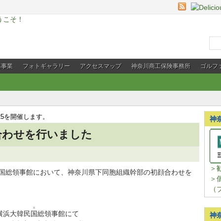
務事業
フォトギャラリー
アクセスマップ
神奈川商工保険事務所
ゴルフ
25を開催します。
神
合わせを行いました
＞
韓民国総領事館において、神奈川県下同胞組織幹部の初顔合わせを
＞
（
横浜大韓民国総領事館にて
神