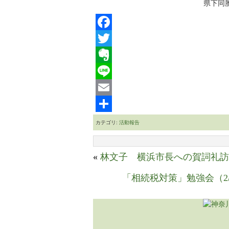
県下同
Facebook
Twitter
Evernote
Line
Email
共
カテゴリ:
活動報告
有
«
林文子 横浜市長への賀詞礼訪
「相続税対策」勉強会（2