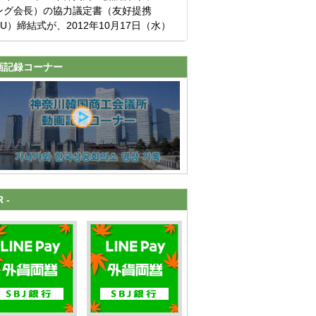
ング会長）の協力議定書（友好提携
OU）締結式が、2012年10月17日（水）
画記録コーナー
R -