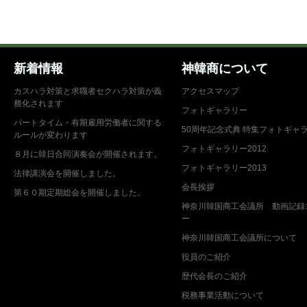
新着情報
神韓商について
カスハラ対策と求職者セクハラ対策が義
アクセスマップ
務化されます
フォトギャラリー
パートタイム・有期雇用労働者に関する
50周年記念式典 特集フォトギャ
ルールが変わります
フォトギャラリー2012
８月に韓日合同演奏会が開催されます。
フォトギャラリー2013
法律講演会を開催しました。
会長挨拶
第６０期定期総会を開催しました。
神奈川韓国商工会議所 動画記録
ー
神奈川韓国商工会議所について
役員のご紹介
歴代会長のご紹介
税務事業活動について