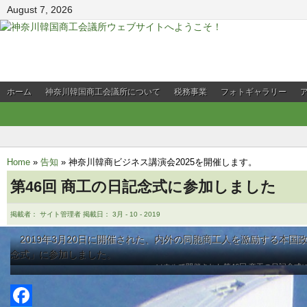
August 7, 2026
ホーム
神奈川韓国商工会議所について
税務事業
フォトギャラリー
会員企業PR
Home
»
告知
»
神奈川韓商ビジネス講演会2025を開催します。
第46回 商工の日記念式に参加しました
掲載者： サイト管理者 掲載日： 3月 - 10 - 2019
2019年3月20日に開催された、内外の同胞商工人を激励する本国政
念式」に参加しました。
ソウルで開催された第46回 商工の日記念式
ソウルで開催された第46回 商工の日記念式