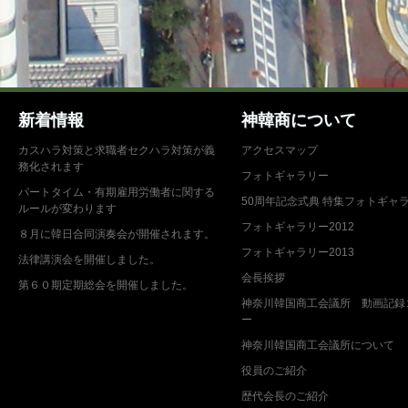
新着情報
神韓商について
カスハラ対策と求職者セクハラ対策が義
アクセスマップ
務化されます
フォトギャラリー
パートタイム・有期雇用労働者に関する
50周年記念式典 特集フォトギャ
ルールが変わります
フォトギャラリー2012
８月に韓日合同演奏会が開催されます。
フォトギャラリー2013
法律講演会を開催しました。
会長挨拶
第６０期定期総会を開催しました。
神奈川韓国商工会議所 動画記録
ー
神奈川韓国商工会議所について
役員のご紹介
歴代会長のご紹介