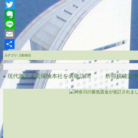
Facebook
Twitter
Evernote
Line
Email
共
カテゴリ:
活動報告
有
«
現代海上火災保険本社を表敬訪問
所得税確定