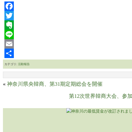
Facebook
Twitter
Evernote
Line
Email
共
カテゴリ:
活動報告
有
«
神奈川県央韓商、第31期定期総会を開催
第12次世界韓商大会、参