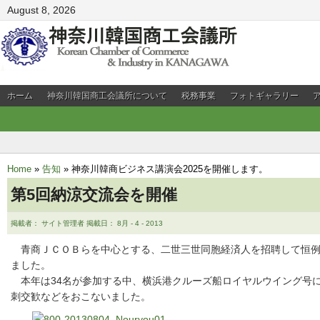
August 8, 2026
ホーム
神奈川韓国商工会議所について
税務事業
フォトギャラリー
会員企業PR
Home
»
告知
»
神奈川韓商ビジネス講演会2025を開催します。
第5回納涼交流会を開催
掲載者： サイト管理者 掲載日： 8月 - 4 - 2013
青商ＪＣＯＢらを中心とする、二世三世同胞経済人を招聘して恒例
ました。
本年は34名が参加する中、横浜港クルーズ船ロイヤルウイング号
刺交歓などをおこないました。