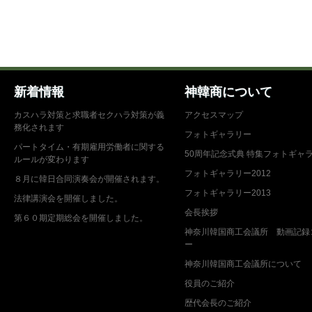
新着情報
神韓商について
カスハラ対策と求職者セクハラ対策が義
アクセスマップ
務化されます
フォトギャラリー
パートタイム・有期雇用労働者に関する
50周年記念式典 特集フォトギャ
ルールが変わります
フォトギャラリー2012
８月に韓日合同演奏会が開催されます。
フォトギャラリー2013
法律講演会を開催しました。
会長挨拶
第６０期定期総会を開催しました。
神奈川韓国商工会議所 動画記録
ー
神奈川韓国商工会議所について
役員のご紹介
歴代会長のご紹介