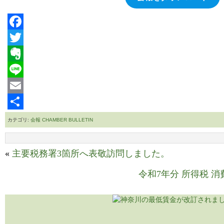
Facebook
Twitter
Evernote
Line
Email
共
カテゴリ:
会報 CHAMBER BULLETIN
有
«
主要税務署3箇所へ表敬訪問しました。
令和7年分 所得税 