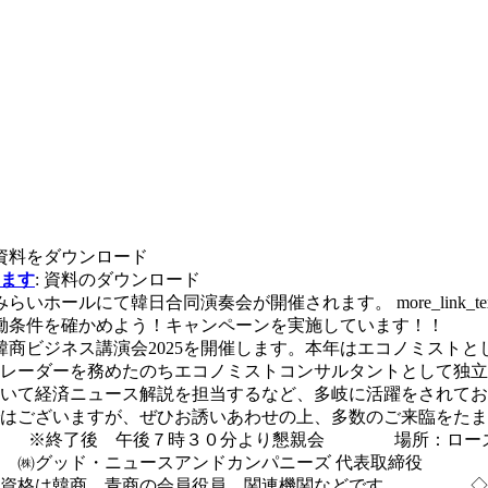
 資料をダウンロード
ます
: 資料のダウンロード
らいホールにて韓日合同演奏会が開催されます。 more_link_tex
労働条件を確かめよう！キャンペーンを実施しています！！
川韓商ビジネス講演会2025を開催します。本年はエコノミス
レーダーを務めたのちエコノミストコンサルタントとして独立
いて経済ニュース解説を担当するなど、多岐に活躍をされてお
はございますが、ぜひお誘いあわせの上、多数のご来臨をたまわ
より） ※終了後 午後７時３０分より懇親会 場所：ローズ
 ㈱グッド・ニュースアンドカンパニーズ 代表取締役 演
格は韓商、青商の会員役員、関連機関などです。 ◇参加