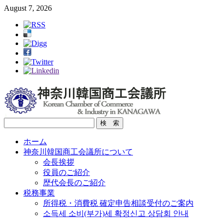
August 7, 2026
ホーム
神奈川韓国商工会議所について
会長挨拶
役員のご紹介
歴代会長のご紹介
税務事業
所得税・消費税 確定申告相談受付のご案内
소득세 소비(부가)세 확정신고 상담회 안내