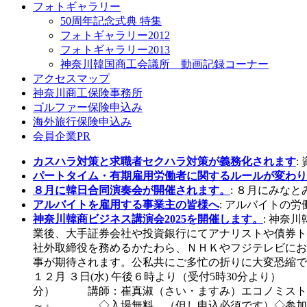
フォトギャラリー
50周年記念式典 特集
フォトギャラリー2012
フォトギャラリー2013
神奈川韓国商工会議所 動画記録コーナー
アクセスマップ
神奈川商工保険事務所
ゴルファー保険申込み
海外旅行保険申込み
会員企業PR
カスハラ対策と求職者セクハラ対策が義務化されます
:
パートタイム・有期雇用労働者に関するルールが変わり
８月に韓日合同演奏会が開催されます。
: ８月にみなとみ
アルバイトを雇用する事業主の皆様へ
: アルバイトの
神奈川韓商ビジネス講演会2025を開催します。
: 神奈
業後、大手証券会社や投資銀行にてアナリストや債券ト
社外取締役を務めるかたわら、ＮＨＫやフジテレビにお
事が期待されます。公私共にご多忙の折りに大変恐縮で
１２月 ３日(水) 午後６時より（受付5時30分
分） 講師：崔真淑（さい・ますみ）エコノミスト
～』 ◇入場無料 （但し申込必須です）◇参加資