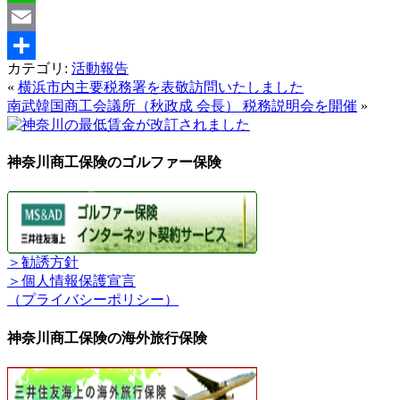
Line
Email
カテゴリ:
活動報告
共
«
横浜市内主要税務署を表敬訪問いたしました
有
南武韓国商工会議所（秋政成 会長） 税務説明会を開催
»
神奈川商工保険のゴルファー保険
＞勧誘方針
＞個人情報保護宣言
（プライバシーポリシー）
神奈川商工保険の海外旅行保険