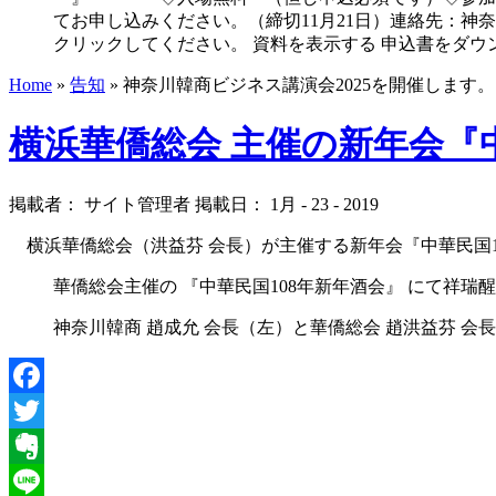
てお申し込みください。（締切11月21日）連絡先：神奈川韓商事務局 
クリックしてください。 資料を表示する 申込書をダウ
Home
»
告知
»
神奈川韓商ビジネス講演会2025を開催します。
横浜華僑総会 主催の新年会『
掲載者： サイト管理者 掲載日： 1月 - 23 - 2019
横浜華僑総会（洪益芬 会長）が主催する新年会『中華民国10
華僑総会主催の 『中華民国108年新年酒会』 にて祥瑞
神奈川韓商 趙成允 会長（左）と華僑総会 趙洪益芬 会
Facebook
Twitter
Evernote