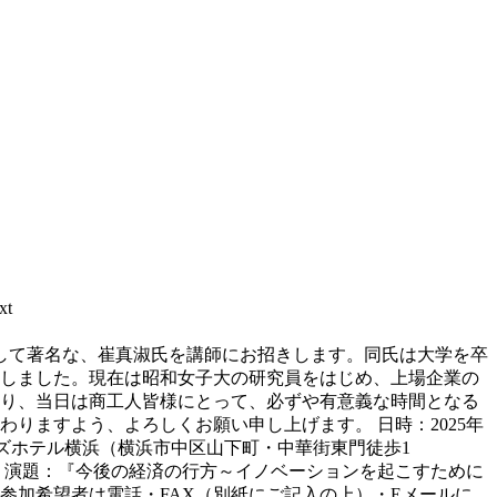
t
トとして著名な、崔真淑氏を講師にお招きします。同氏は大学を卒
しました。現在は昭和女子大の研究員をはじめ、上場企業の
り、当日は商工人皆様にとって、必ずや有意義な時間となる
りますよう、よろしくお願い申し上げます。 日時：2025年
ホテル横浜（横浜市中区山下町・中華街東門徒歩1
題：『今後の経済の行方～イノベーションを起こすために
希望者は電話・FAX（別紙にご記入の上）・Eメールに