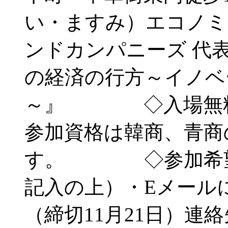
い・ますみ）エコノミ
ンドカンパニーズ 
の経済の行方～イノベ
～』 ◇入場無料
参加資格は韓商、青商
す。 ◇参加希望者
記入の上）・Eメール
（締切11月21日）連