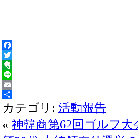
Facebook
Twitter
Evernote
Line
Email
カテゴリ:
活動報告
共
有
«
神韓商第62回ゴルフ